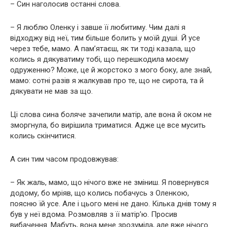
– Син наголосив останні слова.
– Я люблю Оленку і завше її любитиму. Чим далі я
відходжу від неї, тим більше болить у моїй душі. Й усе
через тебе, мамо. А пам’ятаєш, як ти тоді казала, що
колись я дякуватиму тобі, що перешкодила моєму
одруженню? Може, це й жорстоко з мого боку, але знай,
мамо: сотні разів я жалкував про те, що не сирота, та й
дякувати не мав за що.
Ці слова сина боляче зачепили матір, але вона й оком не
зморгнула, бо вирішила триматися. Адже це все мусить
колись скінчитися.
А син тим часом продовжував:
– Як жаль, мамо, що нічого вже не зміниш. Я повернувся
додому, бо мріяв, що колись побачусь з Оленкою,
поясню їй усе. Але і цього мені не дано. Кілька днів тому я
був у неї вдома. Розмовляв з її матір’ю. Просив
вибачення. Мабуть, вона мене зрозуміла, але вже нічого