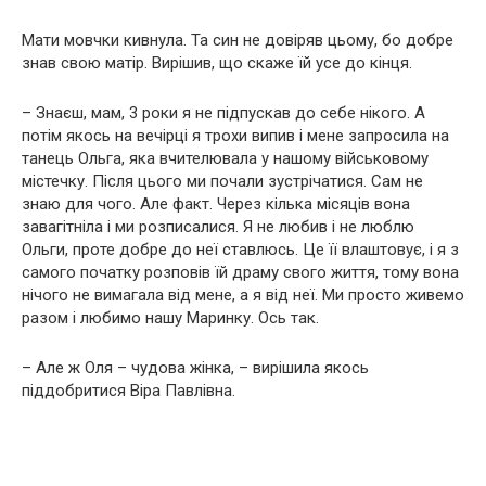
Мати мовчки кивнула. Та син не довіряв цьому, бо добре
знав свою матір. Вирішив, що скаже їй усе до кінця.
– Знаєш, мам, 3 роки я не підпускав до себе нікого. А
потім якось на вечірці я трохи випив і мене запросила на
танець Ольга, яка вчителювала у нашому військовому
містечку. Після цього ми почали зустрічатися. Сам не
знаю для чого. Але факт. Через кілька місяців вона
завагітніла і ми розписалися. Я не любив і не люблю
Ольги, проте добре до неї ставлюсь. Це її влаштовує, і я з
самого початку розповів їй драму свого життя, тому вона
нічого не вимагала від мене, а я від неї. Ми просто живемо
разом і любимо нашу Маринку. Ось так.
– Але ж Оля – чудова жінка, – вирішила якось
піддобритися Віра Павлівна.