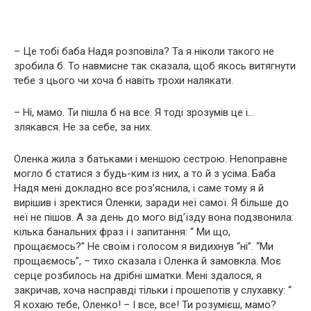
– Це тобі баба Надя розповіла? Та я ніколи такого не
зробила б. То навмисне так сказала, щоб якось витягнути
тебе з цього чи хоча б навіть трохи налякати.
– Ні, мамо. Ти пішла б на все. Я тоді зрозумів це і…
злякався. Не за себе, за них.
Оленка жила з батьками і меншою сестрою. Непоправне
могло б статися з будь-ким із них, а то й з усіма. Баба
Надя мені докладно все роз’яснила, і саме тому я й
вирішив і зректися Оленки, заради неї самої. Я більше до
неї не пішов. А за день до мого від’їзду вона подзвонила:
кілька банальних фраз і і запитання: “ Ми що,
прощаємось?” Не своїм і голосом я видихнув “ні”. “Ми
прощаємось”, – тихо сказала і Оленка й замовкла. Моє
серце розбилось на дрібні шматки. Мені здалося, я
закричав, хоча насправді тільки і прошепотів у слухавку: “
Я кохаю тебе, Оленко! – І все, все! Ти розумієш, мамо?