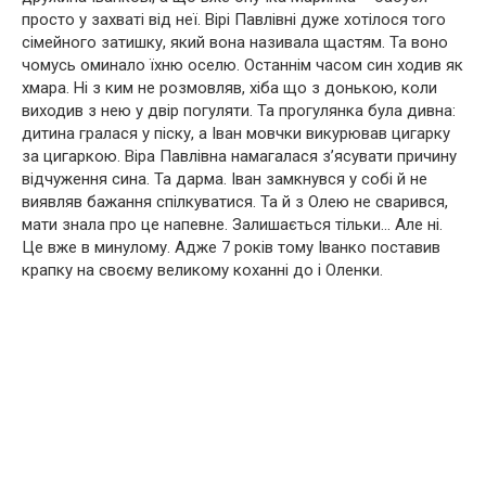
просто у захваті від неї. Вірі Павлівні дуже хотілося того
сімейного затишку, який вона називала щастям. Та воно
чомусь оминало їхню оселю. Останнім часом син ходив як
хмара. Ні з ким не розмовляв, хіба що з донькою, коли
виходив з нею у двір погуляти. Та прогулянка була дивна:
дитина гралася у піску, а Іван мовчки викурював цигарку
за цигаркою. Віра Павлівна намагалася з’ясувати причину
відчуження сина. Та дарма. Іван замкнувся у собі й не
виявляв бажання спілкуватися. Та й з Олею не сварився,
мати знала про це напевне. Залишається тільки… Але ні.
Це вже в минулому. Адже 7 років тому Іванко поставив
крапку на своєму великому коханні до і Оленки.