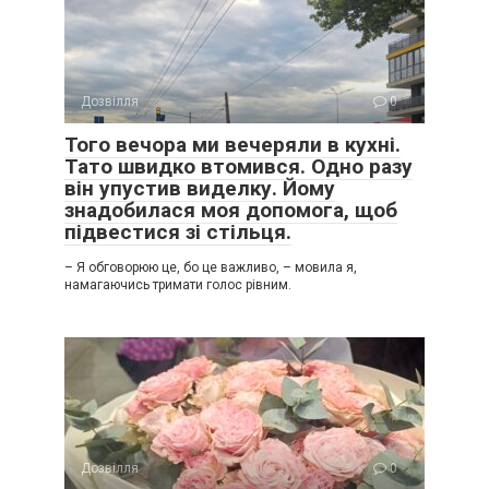
Дозвілля
0
Того вечора ми вечеряли в кухні.
Тато швидко втомився. Одно разу
він упустив виделку. Йому
знадобилася моя допомога, щоб
підвестися зі стільця.
– Я обговорюю це, бо це важливо, – мовила я,
намагаючись тримати голос рівним.
Дозвілля
0