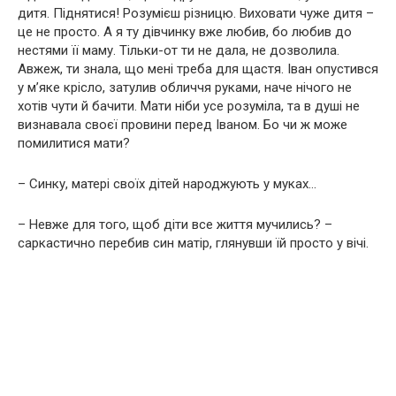
дитя. Піднятися! Розумієш різницю. Виховати чуже дитя –
це не просто. А я ту дівчинку вже любив, бо любив до
нестями її маму. Тільки-от ти не дала, не дозволила.
Авжеж, ти знала, що мені треба для щастя. Іван опустився
у м’яке крісло, затулив обличчя руками, наче нічого не
хотів чути й бачити. Мати ніби усе розуміла, та в душі не
визнавала своєї провини перед Іваном. Бо чи ж може
помилитися мати?
– Синку, матері своїх дітей народжують у муках…
– Невже для того, щоб діти все життя мучились? –
саркастично перебив син матір, глянувши їй просто у вічі.