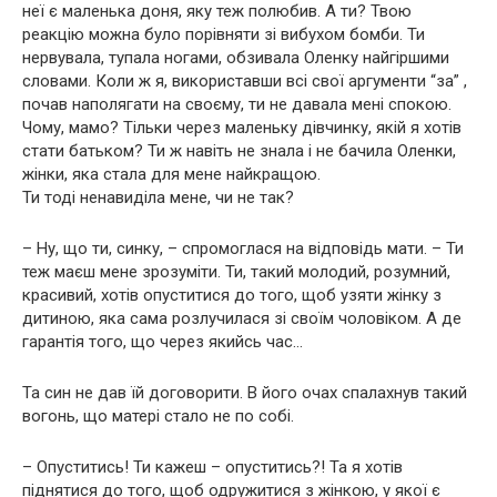
неї є маленька доня, яку теж полюбив. А ти? Твою
реакцію можна було порівняти зі вибухом бомби. Ти
нервувала, тупала ногами, обзивала Оленку найгіршими
словами. Коли ж я, використавши всі свої аргументи “за” ,
почав наполягати на своєму, ти не давала мені спокою.
Чому, мамо? Тільки через маленьку дівчинку, якій я хотів
стати батьком? Ти ж навіть не знала і не бачила Оленки,
жінки, яка стала для мене найкращою.
Ти тоді ненавиділа мене, чи не так?
– Ну, що ти, синку, – спромоглася на відповідь мати. – Ти
теж маєш мене зрозуміти. Ти, такий молодий, розумний,
красивий, хотів опуститися до того, щоб узяти жінку з
дитиною, яка сама розлучилася зі своїм чоловіком. А де
гарантія того, що через якийсь час…
Та син не дав їй договорити. В його очах спалахнув такий
вогонь, що матері стало не по собі.
– Опуститись! Ти кажеш – опуститись?! Та я хотів
піднятися до того, щоб одружитися з жінкою, у якої є