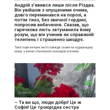
Андрій з’явився лише після Різдва.
Він увійшов з опущеними очима,
довго переминався на порозі, а
потім тихо, без звичної гордині,
попросив вибачення. Сказав, що
гарячкова лють затуманила йому
розум, що він учинив як справжній
телепень і страшенно шкодує.
Такої пори вечірнє місто завжди схоже на чудернацьку
казку: у вікнах спалахують кольорові вогники,
Дозвілля
0
– Та ви що, люди добрі! Це ж
Софія! Це троюрідна сестра