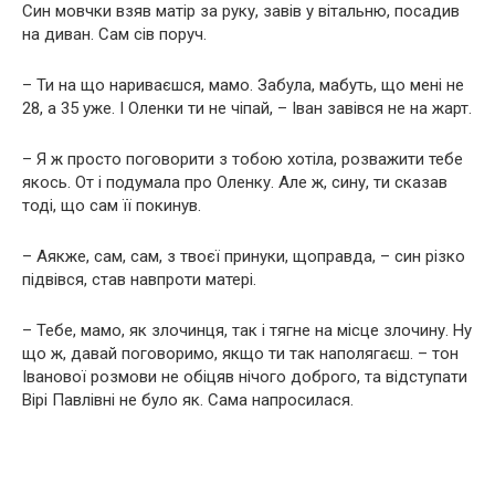
Син мовчки взяв матір за руку, завів у вітальню, посадив
на диван. Сам сів поруч.
– Ти на що нариваєшся, мамо. Забула, мабуть, що мені не
28, а 35 уже. І Оленки ти не чіпай, – Іван завівся не на жарт.
– Я ж просто поговорити з тобою хотіла, розважити тебе
якось. От і подумала про Оленку. Але ж, сину, ти сказав
тоді, що сам її покинув.
– Аякже, сам, сам, з твоєї принуки, щоправда, – син різко
підвівся, став навпроти матері.
– Тебе, мамо, як злочинця, так і тягне на місце злочину. Ну
що ж, давай поговоримо, якщо ти так наполягаєш. – тон
Іванової розмови не обіцяв нічого доброго, та відступати
Вірі Павлівні не було як. Сама напросилася.