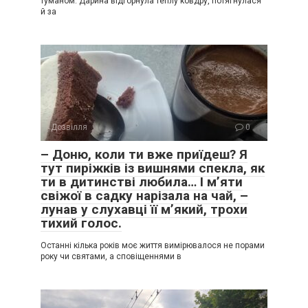
туманом. Дарина відгорнула теплу ковдру, потягнулася
й за
Дозвілля
0
– Доню, коли ти вже приїдеш? Я
тут пиріжків із вишнями спекла, як
ти в дитинстві любила… І м’яти
свіжої в садку нарізала на чай, –
лунав у слухавці її м’який, трохи
тихий голос.
Останні кілька років моє життя вимірювалося не порами
року чи святами, а сповіщеннями в