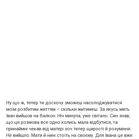
Ну що ж, тепер ти досхочу зможеш насолоджуватися
моїм розбитим життям – скільки житимеш. За якусь мить
Іван вийшов на балкон. Ніч минула, уже світало. Син знав,
що ця розмова все одно колись мала відбутися, та
принаймні чекав від матері хоч тепер щирості й розуміння.
Не вийшло. Мати й нині стоїть на cвоєму. Для Івана це вже