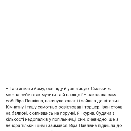
– Та я ж мати йому, ось піду й усе з’ясую. Скільки ж
можна себе отак мучити та й навіщо? – наказала сама
собі Віра Павлівна, накинула халат і і зайшла до вітальні.
Кімнатну і тишу самотньо освітлював і торшер. Іван стояв
на балконі, схилившись на поручні, й і курив. Судячи з
кількості недопалків у попільничці, син, очевидно, ще з
вечора тільки і цим і займався. Віра Павлівна підійшла до