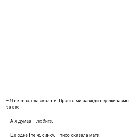
– Я не те хотіла сказати. Просто ми завжди переживаємо
за вас.
– А я думав – любите.
– Це одне і те ж, синку, – тихо сказала мати.