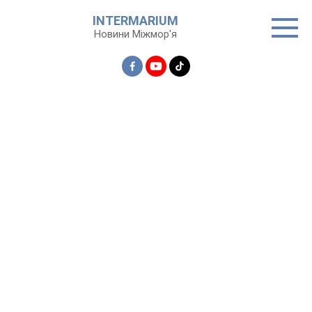
Перейти
INTERMARIUM
до
Новини Міжмор'я
вмісту