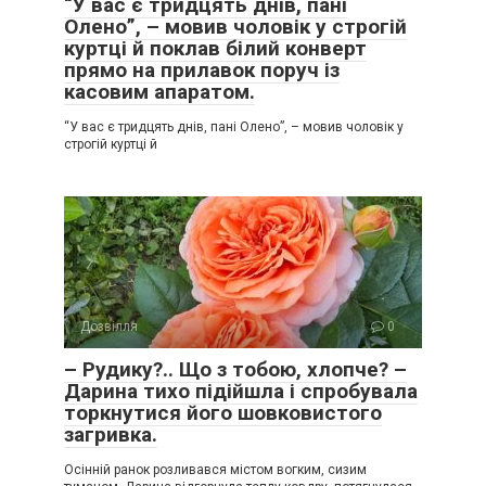
“У вас є тридцять днів, пані
Олено”, – мовив чоловік у строгій
куртці й поклав білий конверт
прямо на прилавок поруч із
касовим апаратом.
“У вас є тридцять днів, пані Олено”, – мовив чоловік у
строгій куртці й
Дозвілля
0
– Рудику?.. Що з тобою, хлопче? –
Дарина тихо підійшла і спробувала
торкнутися його шовковистого
загривка.
Осінній ранок розливався містом вогким, сизим