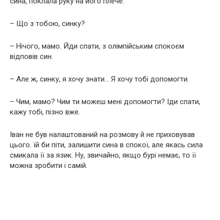
сина, поклала руку на його плече.
– Що з тобою, синку?
– Нічого, мамо. Йди спати, з олімпійським спокоєм
відповів син.
– Але ж, синку, я хочу знати… Я хочу тобі допомогти.
– Чим, мамо? Чим ти можеш мені допомогти? Іди спати,
кажу тобі, пізно вже.
Іван не був налаштований на розмову й не приховував
цього. їй би піти, залишити сина в спокої, але якась сила
смикала її за язик. Ну, звичайно, якщо бурі немає, то її
можна зробити і самій.