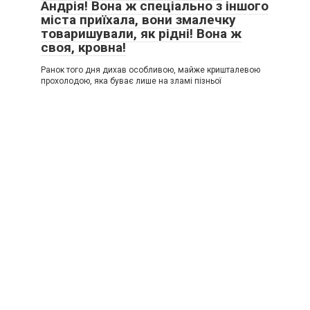
Андрія! Вона ж спеціально з іншого
міста приїхала, вони змалечку
товаришували, як рідні! Вона ж
своя, кровна!
Ранок того дня дихав особливою, майже кришталевою
прохолодою, яка буває лише на зламі пізньої