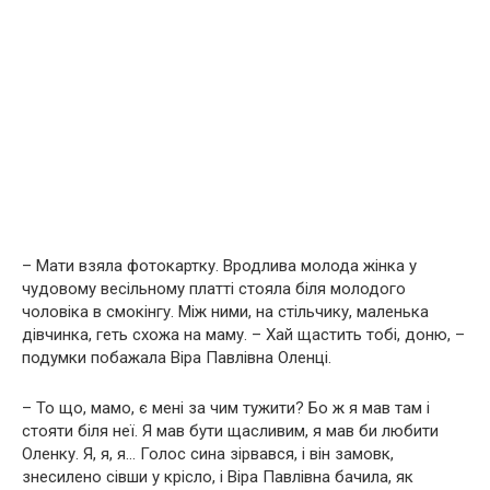
– Мати взяла фотокартку. Вродлива молода жінка у
чудовому весільному платті стояла біля молодого
чоловіка в смокінгу. Між ними, на стільчику, маленька
дівчинка, геть схожа на маму. – Хай щастить тобі, доню, –
подумки побажала Віра Павлівна Оленці.
– То що, мамо, є мені за чим тужити? Бо ж я мав там і
стояти біля неї. Я мав бути щасливим, я мав би любити
Оленку. Я, я, я… Голос сина зірвався, і він замовк,
знесилено сівши у крісло, і Віра Павлівна бачила, як