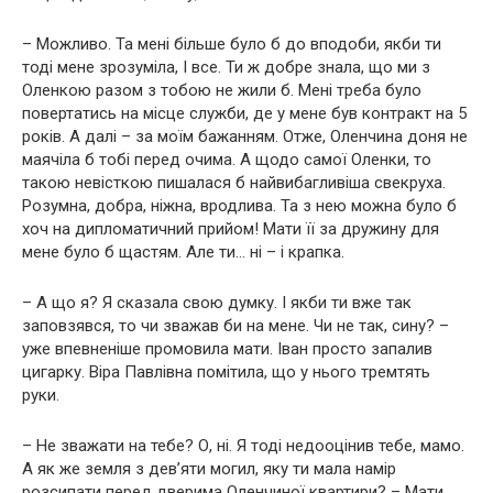
– Можливо. Та мені більше було б до вподоби, якби ти
тоді мене зрозуміла, І все. Ти ж добре знала, що ми з
Оленкою разом з тобою не жили б. Мені треба було
повертатись на місце служби, де у мене був контракт на 5
років. А далі – за моїм бажанням. Отже, Оленчина доня не
маячіла б тобі перед очима. А щодо самої Оленки, то
такою невісткою пишалася б найвибагливіша свекруха.
Розумна, добра, ніжна, вродлива. Та з нею можна було б
хоч на дипломатичний прийом! Мати її за дружину для
мене було б щастям. Але ти… ні – і крапка.
– А що я? Я сказала свою думку. І якби ти вже так
заповзявся, то чи зважав би на мене. Чи не так, сину? –
уже впевненіше промовила мати. Іван просто запалив
цигарку. Віра Павлівна помітила, що у нього тремтять
руки.
– Не зважати на тебе? О, ні. Я тоді недооцінив тебе, мамо.
А як же земля з дев’яти могил, яку ти мала намір
розсипати перед дверима Оленчиної квартири? – Мати