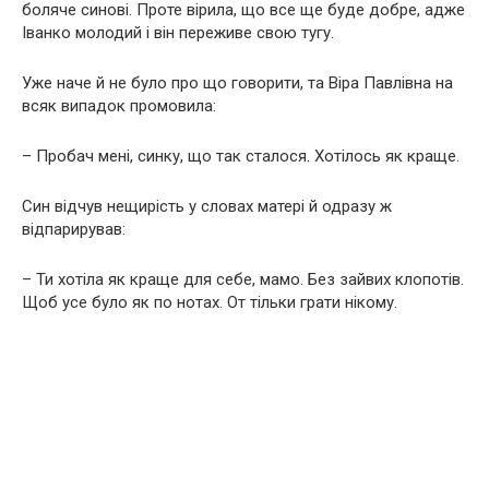
боляче синові. Проте вірила, що все ще буде добре, адже
Іванко молодий і він переживе свою тугу.
Уже наче й не було про що говорити, та Віра Павлівна на
всяк випадок промовила:
– Пробач мені, синку, що так сталося. Хотілось як краще.
Син відчув нещирість у словах матері й одразу ж
відпарирував:
– Ти хотіла як краще для себе, мамо. Без зайвих клопотів.
Щоб усе було як по нотах. От тільки грати нікому.