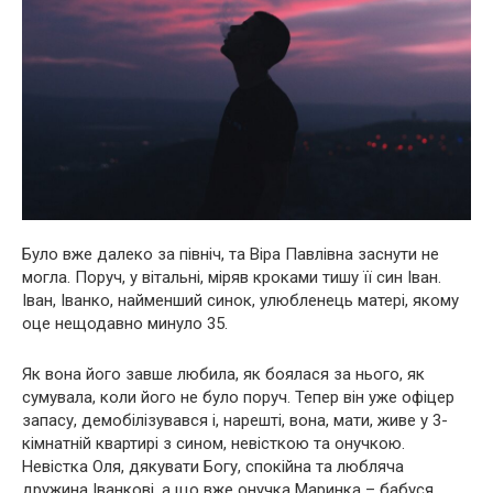
Було вже далеко за північ, та Віра Павлівна заснути не
могла. Поруч, у вітальні, міряв кроками тишу її син Іван.
Іван, Іванко, найменший синок, улюбленець матері, якому
оце нещодавно минуло 35.
Як вона його завше любила, як боялася за нього, як
сумувала, коли його не було поруч. Тепер він уже офіцер
запасу, демобілізувався і, нарешті, вона, мати, живе у 3-
кімнатній квартирі з сином, невісткою та онучкою.
Невістка Оля, дякувати Богу, спокійна та любляча
дружина Іванкові, а що вже онучка Маринка – бабуся