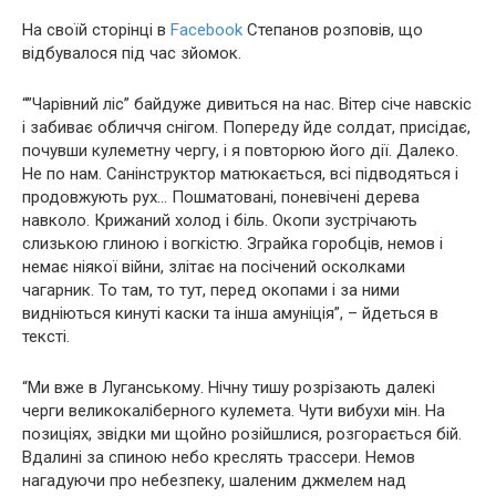
На своїй сторінці в
Facebook
Степанов розповів, що
відбувалося під час зйомок.
“”Чарівний ліс” байдуже дивиться на нас. Вітер січе навскіс
і забиває обличчя снігом. Попереду йде солдат, присідає,
почувши кулеметну чергу, і я повторюю його дії. Далеко.
Не по нам. Санінструктор матюкається, всі підводяться і
продовжують рух… Пошматовані, поневічені дерева
навколо. Крижаний холод і біль. Окопи зустрічають
слизькою глиною і вогкістю. Зграйка горобців, немов і
немає ніякої війни, злітає на посічений осколками
чагарник. То там, то тут, перед окопами і за ними
видніються кинуті каски та інша амуніція”, – йдеться в
тексті.
“Ми вже в Луганському. Нічну тишу розрізають далекі
черги великокаліберного кулемета. Чути вибухи мін. На
позиціях, звідки ми щойно розійшлися, розгорається бій.
Вдалині за спиною небо креслять трассери. Немов
нагадуючи про небезпеку, шаленим джмелем над