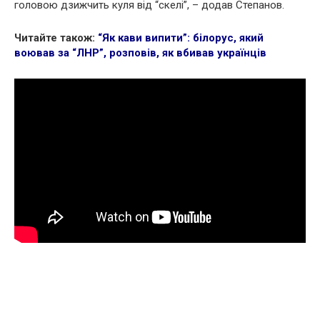
головою дзижчить куля від “скелі”, – додав Степанов.
Читайте також:
“Як кави випити”: білорус, який
воював за “ЛНР”, розповів, як вбивав українців