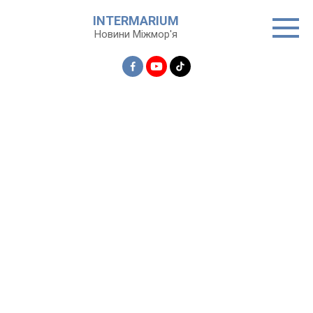
Перейти
INTERMARIUM
до
Новини Міжмор'я
вмісту