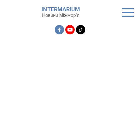
Перейти
INTERMARIUM
до
Новини Міжмор'я
вмісту