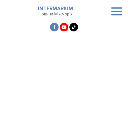
Перейти
INTERMARIUM
до
Новини Міжмор'я
вмісту