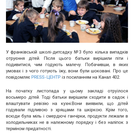
У франківській школі-дитсадку №3 було кілька випадків
отруєння дітей. Після цього батьки вирішили піти і
подивитися, чим годують малечу. Побачивши, в яких
умовах і з чого готують їжу, вони були шоковані. Про це
повідомляє
PRESS-ЦЕНТР
із посиланням на Канал 402.
На початку листопада у цьому закладі отруїлося
восьмеро дітей. Тоді батьки вирішили сходити в садок і
влаштувати ревізію на кухні.Вони виявили, що дітей
годували підливою з хрящами та шкіркою. Крім того,
всюди була міль і смердючі ганчірки, продукти лежали в
холодильниках не в належному порядку і без наліпок з
терміном придатності.