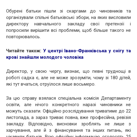
Обурені батьки пішли зі скаргами до чиновників та
організували спільні батьківські збори, на яких висловили
директору навчального закладу свої претензії і
попросили вирішити всі проблеми, щоб більше такого не
повторювалось.
Читайте також:
У центрі Івано-Франківська у снігу та
крові знайшли молодого чоловіка
Директор, у свою чергу, визнає, що певні труднощі в
роботі садка є, але не може зрозуміти, чому зі 180 дітей,
які тут вчаться, отруїлося лише восьмеро.
За цю справу взялася спеціальна комісія Департаменту
освіти, але нічого конкретного наразі чиновники не
можуть сказати. Офіційно розслідування триватиме до 22
листопада, а зараз триває повна, вже професійна, ревізія
закладу. Відповідно, висновки зроблять не лише з
харчування, але й з фінансування та інших питань, які
цікавили батьків. Всю офіційну інформацію оголосять 25