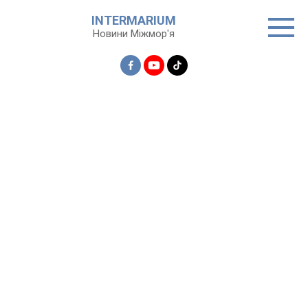
Перейти
INTERMARIUM
до
Новини Міжмор'я
вмісту