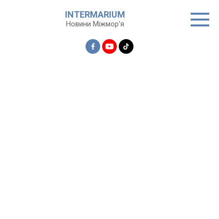
Перейти
INTERMARIUM
до
Новини Міжмор'я
вмісту