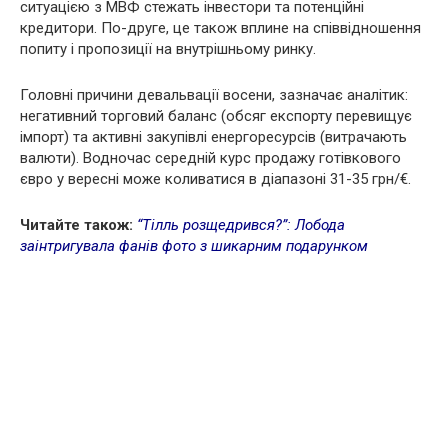
ситуацією з МВФ стежать інвестори та потенційні
кредитори. По-друге, це також вплине на співвідношення
попиту і пропозиції на внутрішньому ринку.
Головні причини девальвації восени, зазначає аналітик:
негативний торговий баланс (обсяг експорту перевищує
імпорт) та активні закупівлі енергоресурсів (витрачають
валюти). Водночас середній курс продажу готівкового
євро у вересні може коливатися в діапазоні 31-35 грн/€.
Читайте також:
“Тілль розщедрився?”: Лобода
заінтригувала фанів фото з шикарним подарунком