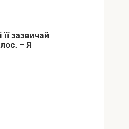
 її зазвичай
лос. – Я