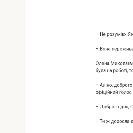
– Не розумію. Я
– Вона пережива
Олена Миколаївн
була на роботі, 
– Аліно, доброго
офіційний голос.
– Доброго дня, 
– Ти ж доросла 