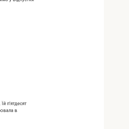
Їй п’ятдесят
цювала в