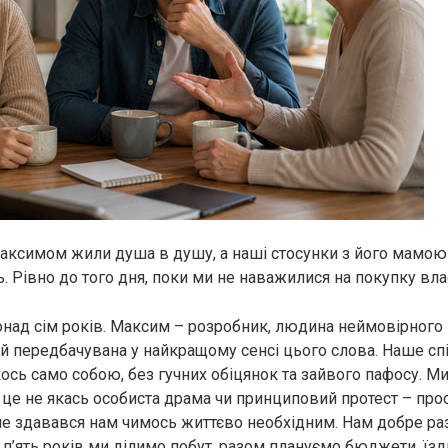
Максимом жили душа в душу, а наші стосунки з його мамою
. Рівно до того дня, поки ми не наважилися на покупку вла
над сім років. Максим – розробник, людина неймовірного
 й передбачувана у найкращому сенсі цього слова. Наше сп
ось само собою, без гучних обіцянок та зайвого пафосу. Ми
І це не якась особиста драма чи принциповий протест – про
 не здавався нам чимось життєво необхідним. Нам добре раз
 п’ять років ми ділимо побут, разом плануємо бюджети, їз