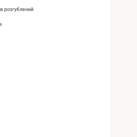
ув розгублений.
я.