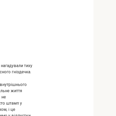
 нагадували тиху
сного гніздечка.
 внутрішнього
ільне життя
 не
сто штамп у
ом, і це
димо у відпустки