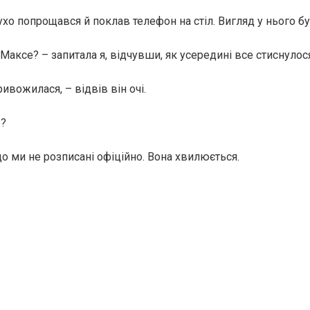
ухо попрощався й поклав телефон на стіл. Вигляд у нього б
Максе? – запитала я, відчувши, як усередині все стиснулос
ивожилася, – відвів він очі.
е?
що ми не розписані офіційно. Вона хвилюється.