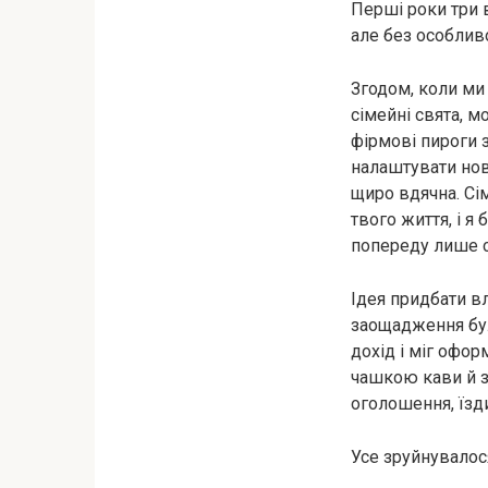
Перші роки три 
але без особливо
Згодом, коли ми
сімейні свята, м
фірмові пироги з
налаштувати нов
щиро вдячна. Сі
твого життя, і я
попереду лише с
Ідея придбати вл
заощадження бул
дохід і міг офор
чашкою кави й з
оголошення, їзд
Усе зруйнувалос