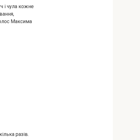
уч і чула кожне
вання,
Голос Максима
ілька разів.