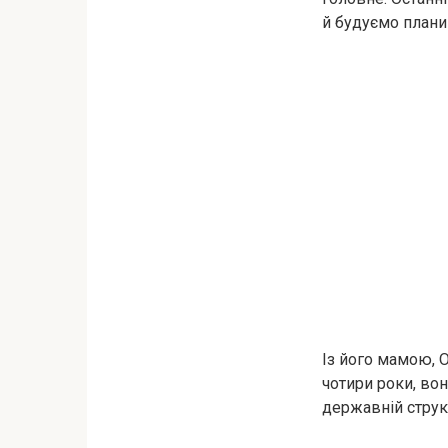
й будуємо плани
Із його мамою, 
чотири роки, во
державній структ