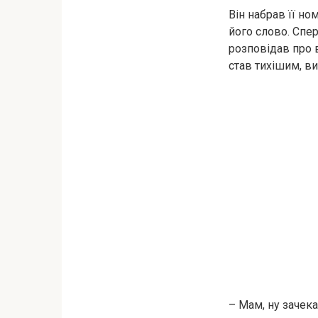
Він набрав її но
його слово. Спе
розповідав про 
став тихішим, в
– Мам, ну зачека