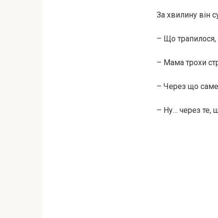
За хвилину він с
– Що трапилося, 
– Мама трохи стр
– Через що сам
– Ну… через те, 