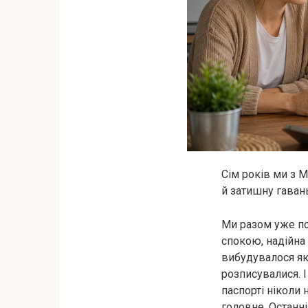
Сім років ми з 
й затишну гавань
Ми разом уже по
спокою, надійна
вибудувалося як
розписувалися. 
паспорті ніколи
головне. Останні