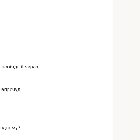
пообіді. Я якраз
 напрочуд
е одному?