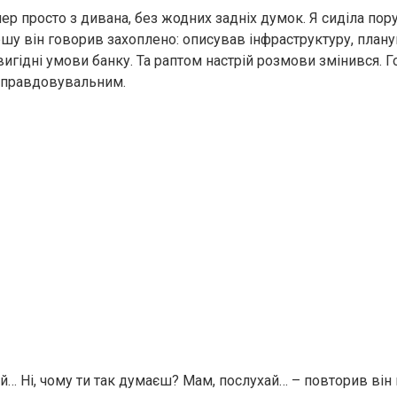
мер просто з дивана, без жодних задніх думок. Я сиділа пор
ршу він говорив захоплено: описував інфраструктуру, плану
вигідні умови банку. Та раптом настрій розмови змінився. 
иправдовувальним.
й… Ні, чому ти так думаєш? Мам, послухай… – повторив він к