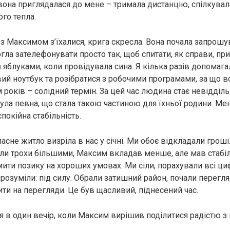
вона приглядалася до мене – тримала дистанцію, спілкувал
го тепла.
 з Максимом з’їхалися, крига скресла. Вона почала запрошу
огла зателефонувати просто так, щоб спитати, як справи, пр
 яблуками, коли провідувала сина. Я кілька разів допомага
ий ноутбук та розібратися з робочими програмами, за що в
м років – солідний термін. За цей час людина стає невідді
 була певна, що стала такою частиною для їхньої родини. Ме
покійна стабільність.
асне житло визріла в нас у січні. Ми обоє відкладали гроші
и трохи більшими, Максим вкладав менше, але мав стабі
мити позику на хороших умовах. Ми сіли, порахували всі циф
розуміли: під силу. Обрали затишний район, почали перегл
ити на перегляди. Це був щасливий, піднесений час.
я в один вечір, коли Максим вирішив поділитися радістю з