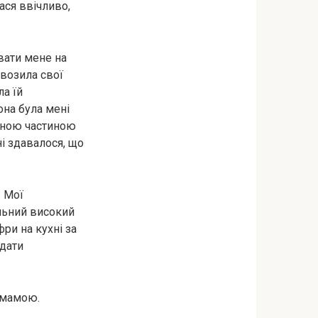
ася ввічливо,
вати мене на
ивозила свої
ла їй
она була мені
льною частиною
ні здавалося, що
. Мої
льний високий
ри на кухні за
ядати
 мамою.