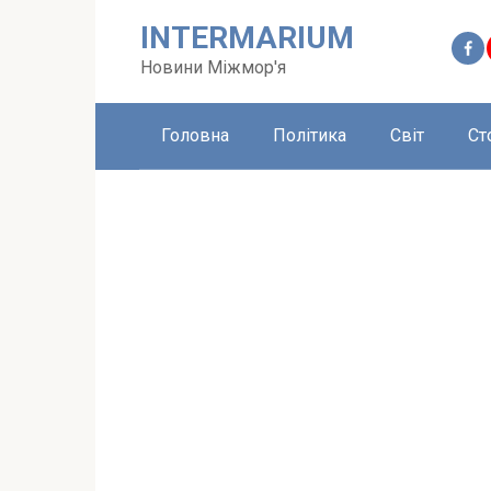
Перейти
INTERMARIUM
до
вмісту
Новини Міжмор'я
Головна
Політика
Світ
Ст