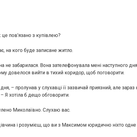
к це пов’язано з купівлею?
є, на кого буде записане житло.
а не забарилася. Вона зателефонувала мені наступного дня 
тому довелося вийти в тихий коридор, щоб поговорити.
 дня, – пролунав у слухавці її зазвичай приязний, але зараз
 – Я хотіла б дещо обговорити.
Олено Миколаївно. Слухаю вас.
дівчина і розумієш, що ви з Максимом юридично ніхто одн