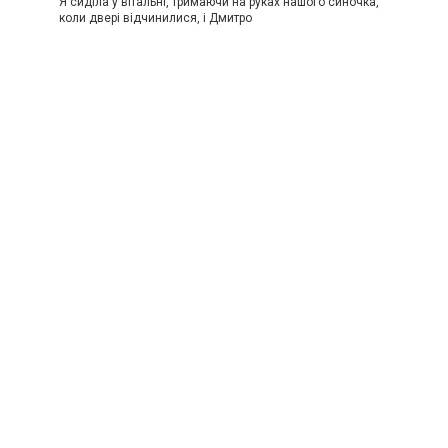
Я сиділа у вітальні, тримаючи на руках нашого синочка,
коли двері відчинилися, і Дмитро