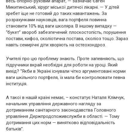
весь опорно-руховий апарат, — зазначає Євген
Микитинський, хірург міської дитячої лікарні. — У дітей
хребет іще не готовий до таких навантажень. За
розрахунками науковців, вага портфеля повинна
становити 10% від ваги школяра. В іншому випадку —
“букет” хвороб забезпечений: плоскостопість, порушення
постави, кифоз, сколіотична постава, сколіоз тощо. Зараз
навіть семирічні діти хворіють на остеохондроз.
Учителі про цю проблему знають. Проте запевняють, що
підручники вкрай необхідні для роботи на уроці. Який
вихід? “Якби в Україні існували чітко аргументовані норми
ваги шкільного портфеля, їх мала би контролювати певна
інституція.
А такої в нашій країні немає, – констатує Наталя Клімчук,
начальник управління державного нагляду за
дотриманням санітарного законодавства Головного
управління Держпродспоживслужби в області. — Тому
дотримання цих норм — винятково відповідальність
батьків”.