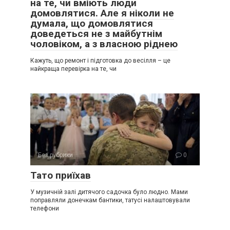
на те, чи вміють люди
домовлятися. Але я ніколи не
думала, що домовлятися
доведеться не з майбутнім
чоловіком, а з власною ріднею
Кажуть, що ремонт і підготовка до весілля – це
найкраща перевірка на те, чи
Без рубрики
0
Тато приїхав
У музичній залі дитячого садочка було людно. Мами
поправляли донечкам бантики, татусі налаштовували
телефони