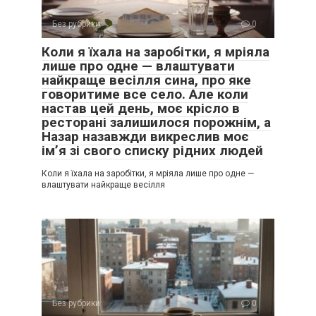
Без рубрики
0
Коли я їхала на заробітки, я мріяла
лише про одне — влаштувати
найкраще весілля сина, про яке
говоритиме все село. Але коли
настав цей день, моє крісло в
ресторані залишилося порожнім, а
Назар назавжди викреслив моє
ім’я зі свого списку рідних людей
Коли я їхала на заробітки, я мріяла лише про одне —
влаштувати найкраще весілля
Без рубрики
0