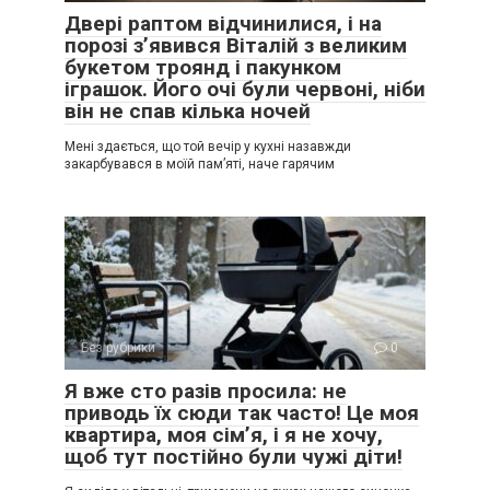
Двері раптом відчинилися, і на
порозі з’явився Віталій з великим
букетом троянд і пакунком
іграшок. Його очі були червоні, ніби
він не спав кілька ночей
Мені здається, що той вечір у кухні назавжди
закарбувався в моїй пам’яті, наче гарячим
Без рубрики
0
Я вже сто разів просила: не
приводь їх сюди так часто! Це моя
квартира, моя сім’я, і я не хочу,
щоб тут постійно були чужі діти!