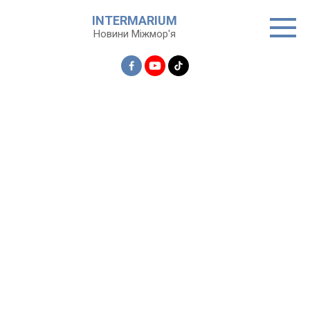
Перейти
INTERMARIUM
до
Новини Міжмор'я
вмісту