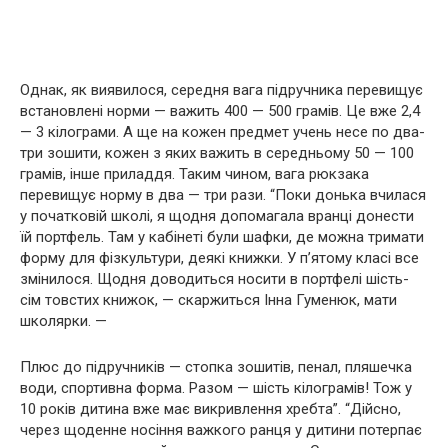
Однак, як виявилося, середня вага підручника перевищує
встановлені норми — важить 400 — 500 грамів. Це вже 2,4
— 3 кілограми. А ще на кожен предмет учень несе по два-
три зошити, кожен з яких важить в середньому 50 — 100
грамів, інше приладдя. Таким чином, вага рюкзака
перевищує норму в два — три рази. “Поки донька вчилася
у початковій школі, я щодня допомагала вранці донести
їй портфель. Там у кабінеті були шафки, де можна тримати
форму для фізкультури, деякі книжки. У п’ятому класі все
змінилося. Щодня доводиться носити в портфелі шість-
сім товстих книжок, — скаржиться Інна Гуменюк, мати
школярки. —
Плюс до підручників — стопка зошитів, пенал, пляшечка
води, спортивна форма. Разом — шість кілограмів! Тож у
10 років дитина вже має викривлення хребта”. “Дійсно,
через щоденне носіння важкого ранця у дитини потерпає