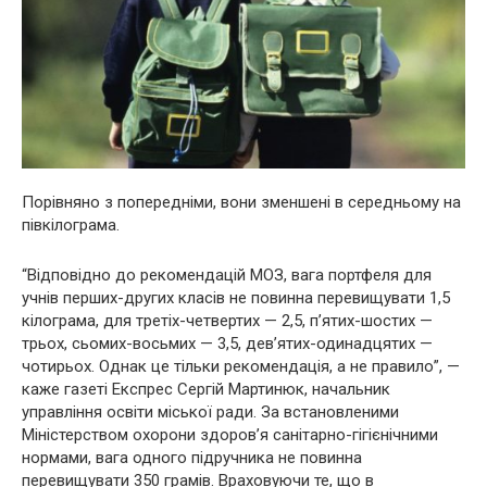
Порівняно з попередніми, вони зменшені в середньому на
півкілограма.
“Відповідно до рекомендацій МОЗ, вага портфеля для
учнів перших-других класів не повинна перевищувати 1,5
кілограма, для третіх-четвертих — 2,5, п’ятих-шостих —
трьох, сьомих-восьмих — 3,5, дев’ятих-одинадцятих —
чотирьох. Однак це тільки рекомендація, а не правило”, —
каже газеті Експрес Сергій Мартинюк, начальник
управління освіти міської ради. За встановленими
Міністерством охорони здоров’я санітарно-гігієнічними
нормами, вага одного підручника не повинна
перевищувати 350 грамів. Враховуючи те, що в