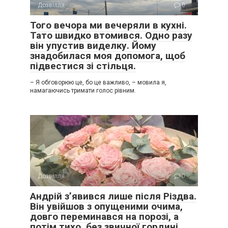
Дозвілля
0
Того вечора ми вечеряли в кухні.
Тато швидко втомився. Одно разу
він упустив виделку. Йому
знадобилася моя допомога, щоб
підвестися зі стільця.
– Я обговорюю це, бо це важливо, – мовила я,
намагаючись тримати голос рівним.
Дозвілля
0
Андрій з’явився лише після Різдва.
Він увійшов з опущеними очима,
довго переминався на порозі, а
потім тихо, без звичної гордині,