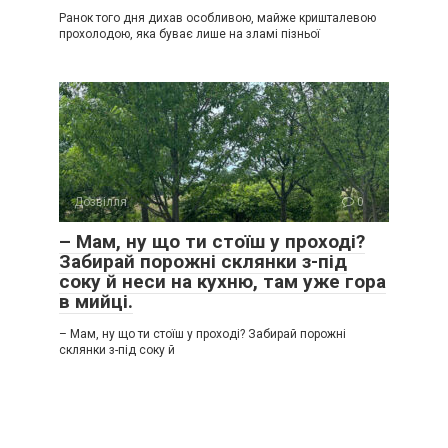
Ранок того дня дихав особливою, майже кришталевою
прохолодою, яка буває лише на зламі пізньої
Дозвілля
0
– Мам, ну що ти стоїш у проході?
Забирай порожні склянки з-під
соку й неси на кухню, там уже гора
в мийці.
– Мам, ну що ти стоїш у проході? Забирай порожні
склянки з-під соку й