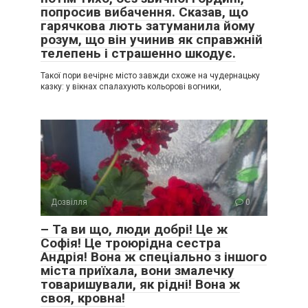
попросив вибачення. Сказав, що
гарячкова лють затуманила йому
розум, що він учинив як справжній
телепень і страшенно шкодує.
Такої пори вечірнє місто завжди схоже на чудернацьку
казку: у вікнах спалахують кольорові вогники,
Дозвілля
0
– Та ви що, люди добрі! Це ж
Софія! Це троюрідна сестра
Андрія! Вона ж спеціально з іншого
міста приїхала, вони змалечку
товаришували, як рідні! Вона ж
своя, кровна!