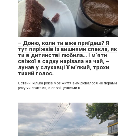
Дозвілля
0
– Доню, коли ти вже приїдеш? Я
тут пиріжків із вишнями спекла, як
ти в дитинстві любила… І м’яти
свіжої в садку нарізала на чай, –
лунав у слухавці її м’який, трохи
тихий голос.
Останні кілька років моє життя вимірювалося не порами
року чи святами, а сповіщеннями в