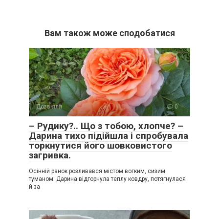
Вам також може сподобатися
Дозвілля
0
– Рудику?.. Що з тобою, хлопче? –
Дарина тихо підійшла і спробувала
торкнутися його шовковистого
загривка.
Осінній ранок розливався містом вогким, сизим
туманом. Дарина відгорнула теплу ковдру, потягнулася
й за