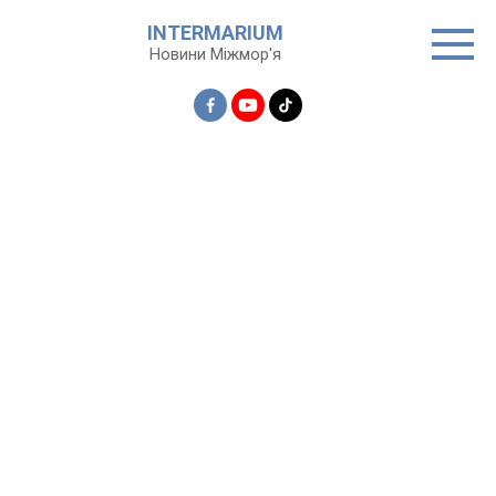
Перейти
INTERMARIUM
до
Новини Міжмор'я
вмісту