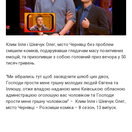
Клим Ілля і Шевчук Олег, місто Чернівці без проблем
смішили коміків, подарувавши глядачам масу позитивних
емоцій, та прихопивши з собою головний приз вечора у 50
тисяч гривень.
“Ми зібрались тут щоб засвідчити шлюб цих двох,
Господи прости мене грішну молодих людей Євгена та
Іллюшу, отже владою наданою мені Київською обласною
адміністрацією оголошую вас чоловіком та Господи
прости мене грішну чоловіком” – Клим Ілля і Шевчук Олег,
місто Чернівці – Розсміши коміка – 8 сезон, 13 випуск.