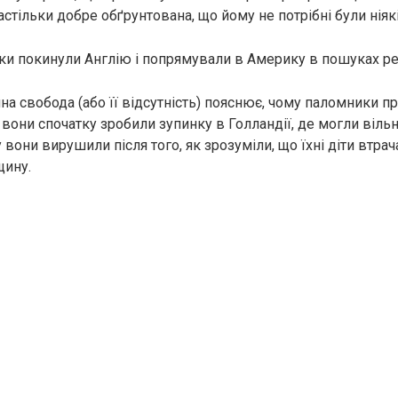
стільки добре обґрунтована, що йому не потрібні були ніякі
и покинули Англію і попрямували в Америку в пошуках рел
на свобода (або її відсутність) пояснює, чому паломники п
 вони спочатку зробили зупинку в Голландії, де могли віль
у вони вирушили після того, як зрозуміли, що їхні діти втр
щину.