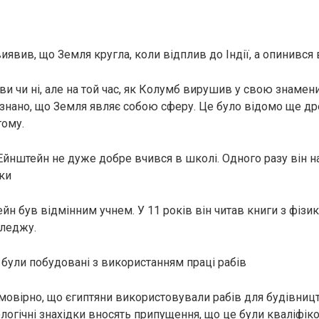
явив, що Земля кругла, коли відплив до Індії, а опинився
ви чи ні, але на той час, як Колумб вирушив у свою знамен
знано, що Земля являє собою сферу. Це було відомо ще д
тому.
йнштейн не дуже добре вчився в школі. Одного разу він на
ики
н був відмінним учнем. У 11 років він читав книги з фізик
оледжу.
були побудовані з використанням праці рабів
овірно, що єгиптяни використовували рабів для будівницт
ологічні знахідки вносять припущення, що це були кваліфіков