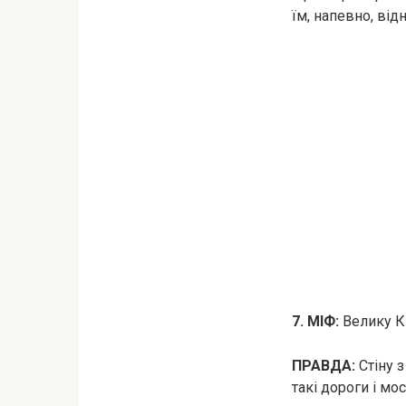
їм, напевно, від
7. МІФ:
Велику Ки
ПРАВДА:
Стіну 
такі дороги і мо