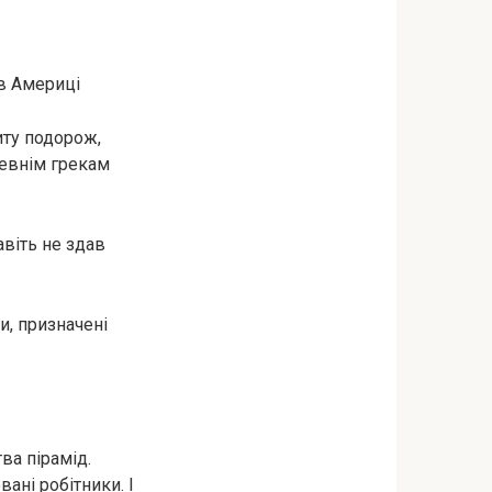
 в Америці
иту подорож,
ревнім грекам
віть не здав
и, призначені
ва пірамід.
ані робітники. І