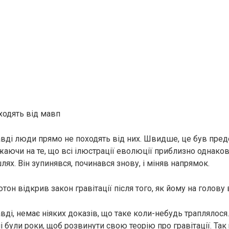
одять від мавп
вді люди прямо не походять від них. Швидше, це був предо
аючи на те, що всі ілюстрації еволюції приблизно однакові
ях. Він зупинявся, починався знову, і міняв напрямок.
тон відкрив закон гравітації після того, як йому на голову
ді, немає ніяких доказів, що таке коли-небудь траплялося
 були роки, щоб розвинути свою теорію про гравітації. Так 