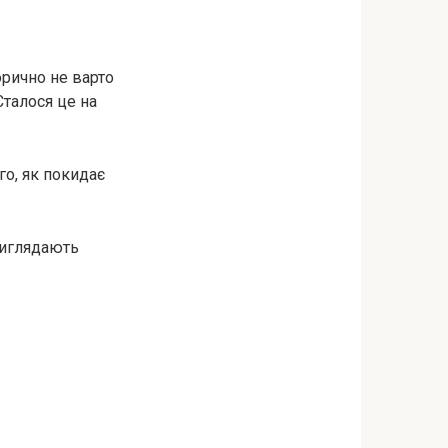
орично не варто
талося це на
го, як покидає
 виглядають