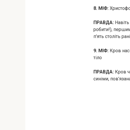
8. МІФ:
Христофо
ПРАВДА:
Навіть 
робити!), перши
п’ять століть ра
9. МІФ:
Крoв насп
тiло
ПРАВДА:
Крoв че
синіми, пов’язан