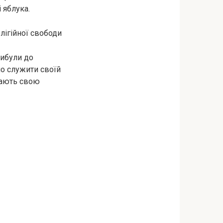
 яблука.
ігійної свободи
рибули до
но служити своїй
ачають свою