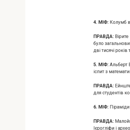
4. МІФ:
Колумб ви
ПРАВДА:
Вірите 
було загальнови
дві тисячі років 
5. МІФ:
Альберт Е
іспит з математ
ПРАВДА:
Ейнштей
для студентів к
6. МІФ:
Піраміди 
ПРАВДА:
Малойм
Ієрогліфи і архе