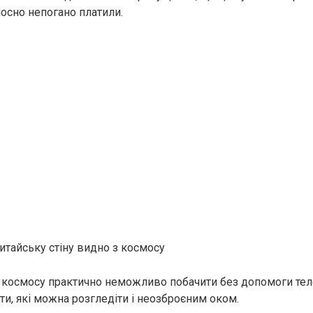
носно непогано платили.
тайську стіну видно з космосу
з космосу практично неможливо побачити без допомоги теле
сти, які можна розгледіти і неозброєним оком.