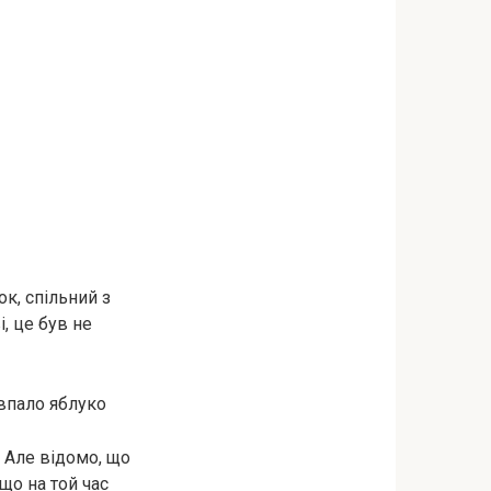
к, спільний з
, це був не
 впало яблуко
. Але відомо, що
що на той час