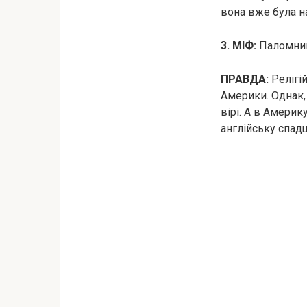
вона вже була на
3. МІФ:
Паломник
ПРАВДА:
Релігій
Америки. Однак,
вірі. А в Америк
англійську спад