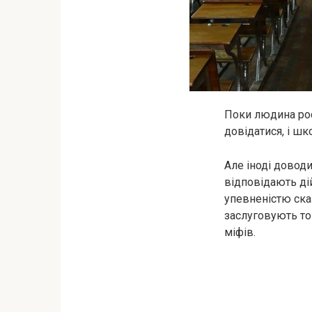
Поки людина рос
довідатися, і шк
Але іноді доводи
відповідають дій
упевненістю ска
заслуговують тог
міфів.