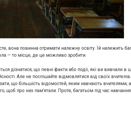
те, вона повинна отримати належну освіту. Їй належить баг
ола — то місце, де це можливо зробити.
ться дізнатися, що певні факти або події, які ви вивчали в ш
сності. Але не поспішайте відмовлятися від своїх вчителів
зати, що більшість відомостей, яким навчають вчителями, а
о, щоб про них пам’ятали. Проте, багатьом під час навчання