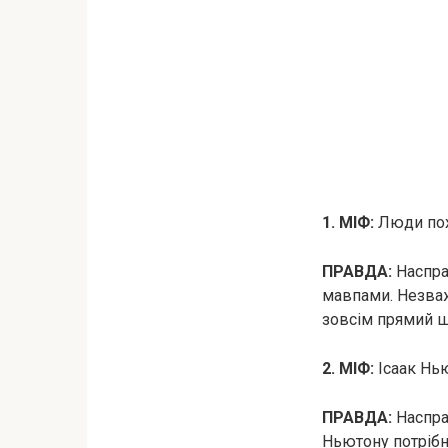
1. МІФ:
Люди пох
ПРАВДА:
Наспра
мавпами. Незваж
зовсім прямий шл
2. МІФ:
Ісаак Нью
ПРАВДА:
Насправ
Ньютону потрібні