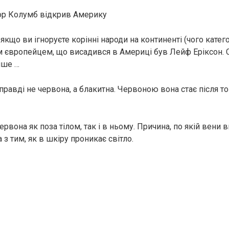
р Колумб відкрив Америку
якщо ви ігноруєте корінні народи на континенті (чого катег
м європейцем, що висадився в Америці був Лейф Еріксон. С
ніше …
равді не червона, а блакитна. Червоною вона стає після то
рвона як поза тiлом, так і в ньому. Причина, по якій вени
а з тим, як в шкіру проникає світло.