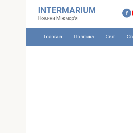
Перейти
INTERMARIUM
до
вмісту
Новини Міжмор'я
Головна
Політика
Світ
Ст