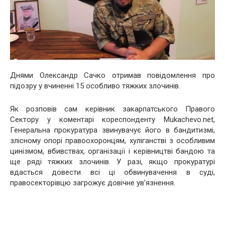
Днями Олександр Сачко отримав повідомлення про
підозру у вчиненні 15 особливо тяжких злочинів.
Як розповів сам керівник закарпатського Правого
Сектору у коментарі кореспонденту Mukachevo.net,
Генеральна прокуратура звинувачує його в бандитизмі,
злісному опорі правоохоронцям, хуліганстві з особливим
цинізмом, вбивствах, організації і керівництві бандою та
ще ряді тяжких злочинів. У разі, якщо прокуратурі
вдасться довести всі ці обвинувачення в суді,
правосекторівцю загрожує довічне ув’язнення.