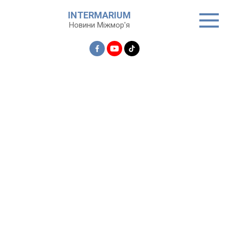
Перейти
INTERMARIUM
до
Новини Міжмор'я
вмісту