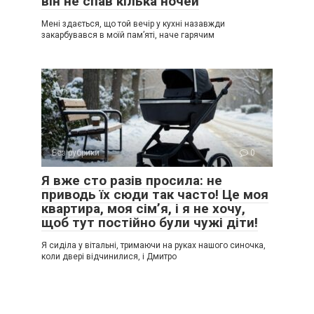
він не спав кілька ночей
Мені здається, що той вечір у кухні назавжди
закарбувався в моїй пам’яті, наче гарячим
Без рубрики
0
Я вже сто разів просила: не
приводь їх сюди так часто! Це моя
квартира, моя сім’я, і я не хочу,
щоб тут постійно були чужі діти!
Я сиділа у вітальні, тримаючи на руках нашого синочка,
коли двері відчинилися, і Дмитро