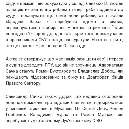
слідча комісія Генпрокуратури у складі близько 50 людей
цілий рік не знати, що робила і тепер треба подавати до
суду і показувати, що саме вони робили, от і склали
«брєдні». Зараз я перебуваю вдома з сім’єю,
переховуватись не збираюсь – чекаю затримання. Їздив
сьогодні в Ужгород до адвоката, крім того поспілкувався
з працівниками СБУ, поліції, прокуратури. Ніхто не вірить,
що це правда, – розповідає Олександр.
Активіст стверджує, що має намір захищати свої інтереси
в суді та доводити ГПУ, що він не злочинець. Адвокатами
Сачка стануть Роман Бухтояров та Владислав Добош, які
захищають підозрюваних за бійку на Драгобраті бійців
Правого Сектору.
Олександр Сачко також додав, що недавно оголосили
нові повідомлення про підозри бійцям, які підозрюються
у липневій стрілянині в Мукачеві. Це Сергій Деяк, Родіон
Горбенко, Володимир Бурча та Роман Мунчак, які
перебувають у столичному Лук’янівському СІЗО.