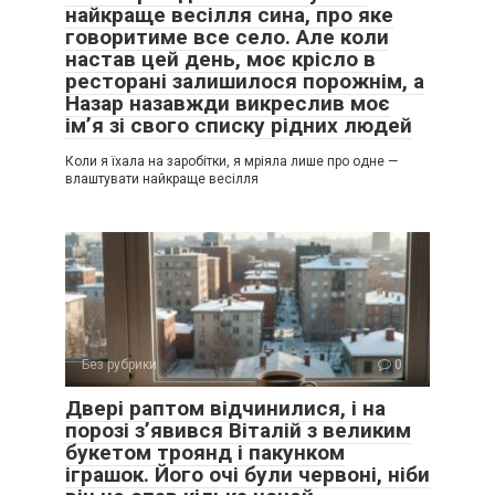
найкраще весілля сина, про яке
говоритиме все село. Але коли
настав цей день, моє крісло в
ресторані залишилося порожнім, а
Назар назавжди викреслив моє
ім’я зі свого списку рідних людей
Коли я їхала на заробітки, я мріяла лише про одне —
влаштувати найкраще весілля
Без рубрики
0
Двері раптом відчинилися, і на
порозі з’явився Віталій з великим
букетом троянд і пакунком
іграшок. Його очі були червоні, ніби