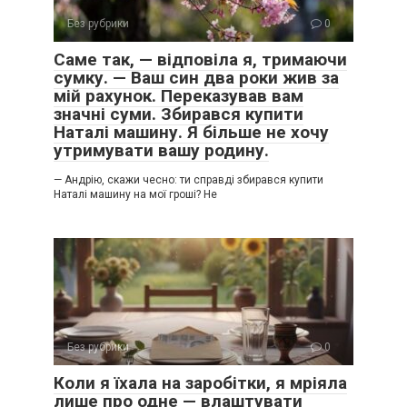
Без рубрики
0
Саме так, — відповіла я, тримаючи
сумку. — Ваш син два роки жив за
мій рахунок. Переказував вам
значні суми. Збирався купити
Наталі машину. Я більше не хочу
утримувати вашу родину.
— Андрію, скажи чесно: ти справді збирався купити
Наталі машину на мої гроші? Не
Без рубрики
0
Коли я їхала на заробітки, я мріяла
лише про одне — влаштувати