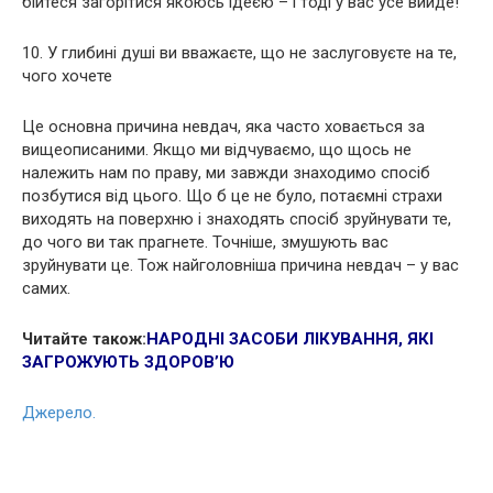
бійтеся загорітися якоюсь ідеєю – і тоді у вас усе вийде!
10. У глибині душі ви вважаєте, що не заслуговуєте на те,
чого хочете
Це основна причина невдач, яка часто ховається за
вищеописаними. Якщо ми відчуваємо, що щось не
належить нам по праву, ми завжди знаходимо спосіб
позбутися від цього. Що б це не було, потаємні страхи
виходять на поверхню і знаходять спосіб зруйнувати те,
до чого ви так прагнете. Точніше, змушують вас
зруйнувати це. Тож найголовніша причина невдач – у вас
самих.
Читайте також:
НАРОДНІ ЗАСОБИ ЛІКУВАННЯ, ЯКІ
ЗАГРОЖУЮТЬ ЗДОРОВ’Ю
Джерело.