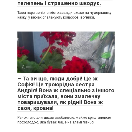
телепень і страшенно шкодує.
Такої пори вечірнє місто завжди схоже на чудернацьку
казку: у вікнах спалахують кольорові вогники,
Дозвілля
0
– Та ви що, люди добрі! Це ж
Софія! Це троюрідна сестра
Андрія! Вона ж спеціально з іншого
міста приїхала, вони змалечку
товаришували, як рідні! Вона ж
своя, кровна!
Ранок того дня дихав особливою, майже кришталевою
прохолодою, яка буває лише на зламі пізньої