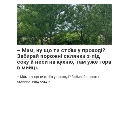
Дозвілля
0
– Мам, ну що ти стоїш у проході?
Забирай порожні склянки з-під
соку й неси на кухню, там уже гора
в мийці.
– Мам, ну що ти стоїш у проході? Забирай порожні
склянки з-під соку й