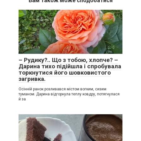
Вам також може сподобатися
Дозвілля
0
– Рудику?.. Що з тобою, хлопче? –
Дарина тихо підійшла і спробувала
торкнутися його шовковистого
загривка.
Осінній ранок розливався містом вогким, сизим
туманом. Дарина відгорнула теплу ковдру, потягнулася
й за