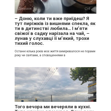
Дозвілля
0
– Доню, коли ти вже приїдеш? Я
тут пиріжків із вишнями спекла, як
ти в дитинстві любила… І м’яти
свіжої в садку нарізала на чай, –
лунав у слухавці її м’який, трохи
тихий голос.
Останні кілька років моє життя вимірювалося не порами
року чи святами, а сповіщеннями в
Дозвілля
0
Того вечора ми вечеряли в кухні.