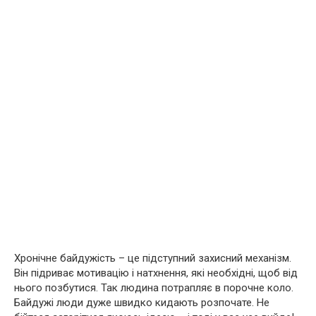
Хронічне байдужість – це підступний захисний механізм.
Він підриває мотивацію і натхнення, які необхідні, щоб від
нього позбутися. Так людина потрапляє в порочне коло.
Байдужі люди дуже швидко кидають розпочате. Не