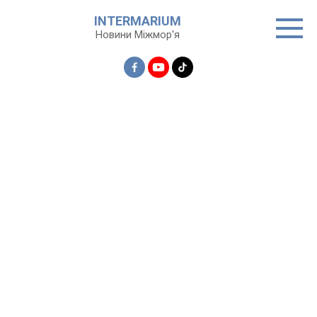
Перейти
INTERMARIUM
до
Новини Міжмор'я
вмісту