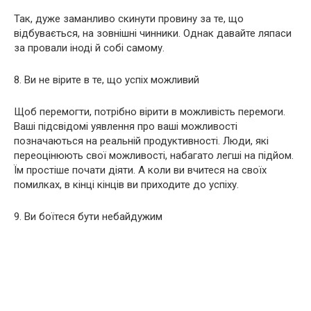
Так, дуже заманливо скинути провину за те, що
відбувається, на зовнішні чинники. Однак давайте ляпаси
за провали іноді й собі самому.
8. Ви не вірите в те, що успіх можливий
Щоб перемогти, потрібно вірити в можливість перемоги.
Ваші підсвідомі уявлення про ваші можливості
позначаються на реальній продуктивності. Люди, які
переоцінюють свої можливості, набагато легші на підйом.
Їм простіше почати діяти. А коли ви вчитеся на своїх
помилках, в кінці кінців ви приходите до успіху.
9. Ви боїтеся бути небайдужим