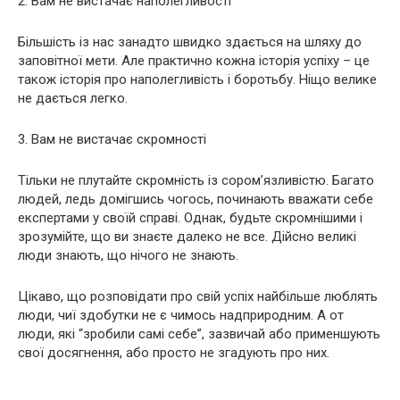
2. Вам не вистачає наполегливості
Більшість із нас занадто швидко здається на шляху до
заповітної мети. Але практично кожна історія успіху – це
також історія про наполегливість і боротьбу. Ніщо велике
не дається легко.
3. Вам не вистачає скромності
Тільки не плутайте скромність із сором’язливістю. Багато
людей, ледь домігшись чогось, починають вважати себе
експертами у своїй справі. Однак, будьте скромнішими і
зрозумійте, що ви знаєте далеко не все. Дійсно великі
люди знають, що нічого не знають.
Цікаво, що розповідати про свій успіх найбільше люблять
люди, чиї здобутки не є чимось надприродним. А от
люди, які “зробили самі себе”, зазвичай або применшують
свої досягнення, або просто не згадують про них.