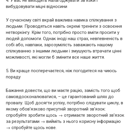
4. У вас не виходить налагоджувати зв’язки і
вибудовувати міцні відносини
У сучасному світі вкрай важлива навика спілкування з
людьми. Проводяться навіть окремі тренінги з освоєння
нетворкінгу. Крім того, потрібно просто вміти просити у
людей допомоги. Однак іноді наш страх, невпевненість в
собі або, навпаки, зарозумілість заважають нашому
спілкуванню з іншими людьми і змушують втрачати цінні
можливості, які могли б змінити все наше життя.
5. Ви краще посперечаєтеся, ніж погодитеся на чиюсь
пораду
Бажання довести, що ви маєте рацію, замість того щоб
самовдосконалюватися, – це гарантований шлях до
провалу. Щоб досягти успіху, потрібно слідувати циклу, в
якому обов’язково присутній зворотний зв’язок:
спробуйте зробити щось → отримаєте зворотний зв’язок
за результатами → вийміть з нього корисну інформацію
→ спробуйте щось нове.