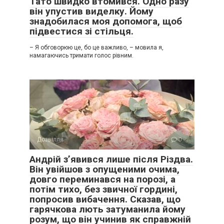
Тато швидко втомився. Одно разу
він упустив виделку. Йому
знадобилася моя допомога, щоб
підвестися зі стільця.
– Я обговорюю це, бо це важливо, – мовила я,
намагаючись тримати голос рівним.
Дозвілля
0
Андрій з’явився лише після Різдва.
Він увійшов з опущеними очима,
довго переминався на порозі, а
потім тихо, без звичної гордині,
попросив вибачення. Сказав, що
гарячкова лють затуманила йому
розум, що він учинив як справжній