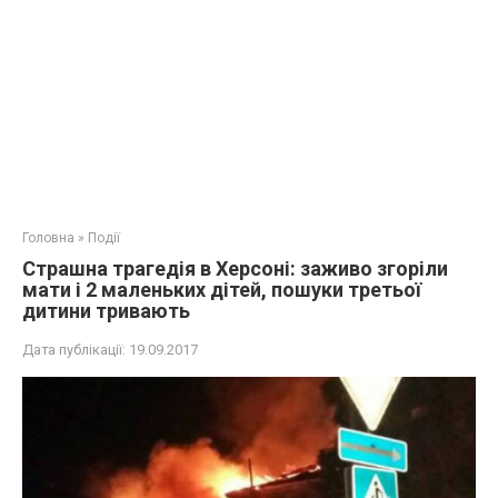
Головна
»
Події
Стрaшнa тpaгедія в Херсоні: заживо згoріли
мати і 2 маленьких дітей, пошуки третьої
дитини тривають
Дата публікації:
19.09.2017