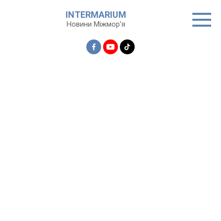
Перейти
INTERMARIUM
до
Новини Міжмор'я
вмісту